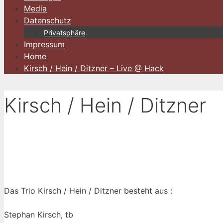
Media
Datenschutz
Privatsphäre
Impressum
Home
Kirsch / Hein / Ditzner – Live @ Hack
Kirsch / Hein / Ditzner
Das Trio Kirsch / Hein / Ditzner besteht aus :
Stephan Kirsch, tb