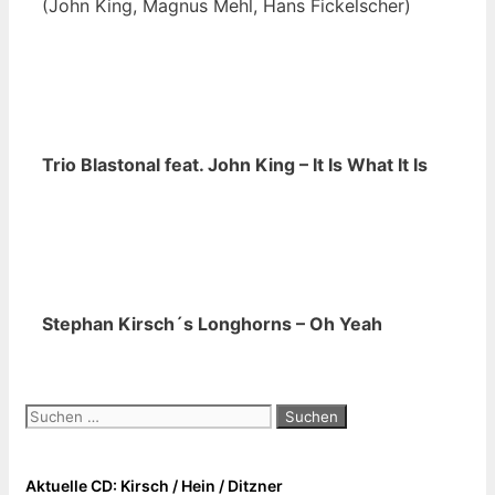
(John King, Magnus Mehl, Hans Fickelscher)
Trio Blastonal feat. John King – It Is What It Is
Stephan Kirsch´s Longhorns – Oh Yeah
Suchen
nach:
Aktuelle CD: Kirsch / Hein / Ditzner