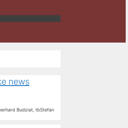
ake news
berhard Budziat, tbStefan