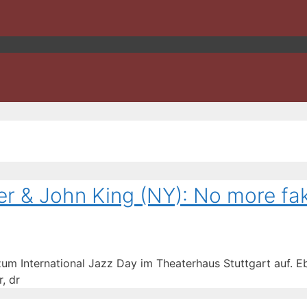
her & John King (NY): No more f
 zum International Jazz Day im Theaterhaus Stuttgart auf. E
, dr